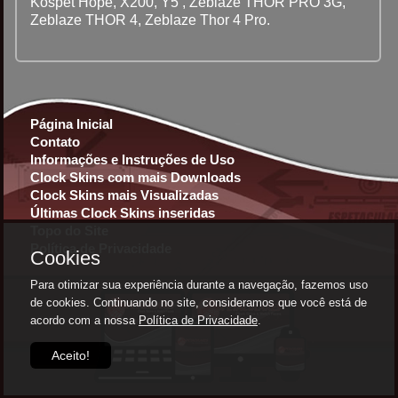
Kospet Hope, X200, Y5 , Zeblaze THOR PRO 3G,
Zeblaze THOR 4, Zeblaze Thor 4 Pro.
Página Inicial
Contato
Informações e Instruções de Uso
Clock Skins com mais Downloads
Clock Skins mais Visualizadas
Últimas Clock Skins inseridas
Topo do Site
Política de Privacidade
Cookies
Para otimizar sua experiência durante a navegação, fazemos uso
de cookies. Continuando no site, consideramos que você está de
acordo com a nossa
Política de Privacidade
.
Aceito!