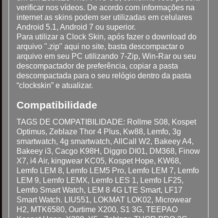
verificar nos vídeos. De acordo com informações na
internet as skins podem ser utilizadas em celulares
Android 5.1, Android 7 ou superior.
Para utilizar a Clock Skin, após fazer o download do
arquivo ".zip" aqui no site, basta descompactar o
arquivo em seu PC utilizando 7-Zip, Win-Rar ou seu
descompactador de preferência, copiar a pasta
descompactada para o seu relógio dentro da pasta
“clockskin” e atualizar.
Compatibilidade
TAGS DE COMPATIBILIDADE: Rollme S08, Kospet
Optimus, Zeblaze Thor 4 Plus, Kw88, Lemfo, 3g
smartwatch, 4g smartwatch, AllCall W2, Bakeey A4,
Bakeey i3, Cacgo K98H, Diggro DI01, DM368, Finow
X7, i4 Air, kingwear KC05, Kospet Hope, KW68,
Lemfo LEM 8, Lemfo LEM5 Pro, Lemfo LEM 7, Lemfo
LEM 9, Lemfo LEMX, Lemfo LES 1, Lemfo LF25,
Lemfo Smart Watch, LEM 8 4G LTE Smart, LF17
Smart Watch. LIU551, LOKMAT LOK02, Microwear
H2, MTK6580, Ourtime X200, S1 3G, TEEPAO